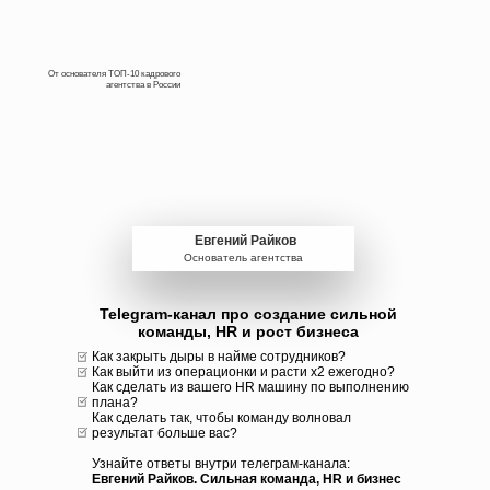
От основателя ТОП-10 кадрового
агентства в России
Евгений Райков
Основатель агентства
Telegram-канал про создание сильной
команды, HR и рост бизнеса
Как закрыть дыры в найме сотрудников?
Как выйти из операционки и расти х2 ежегодно?
Как сделать из вашего HR машину по выполнению
плана?
Как сделать так, чтобы команду волновал
результат больше вас?
Узнайте ответы внутри телеграм-канала:
Евгений Райков. Сильная команда, HR и бизнес