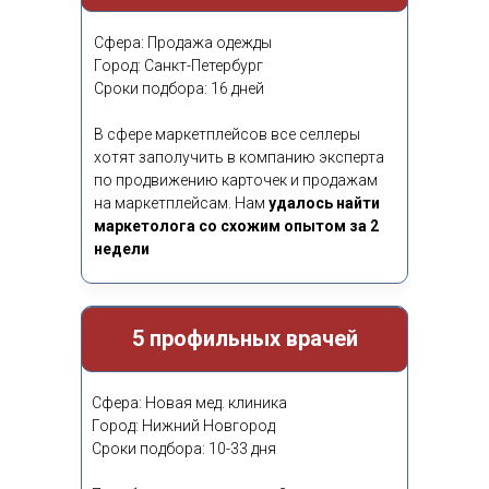
собеседование
Сфера: Продажа одежды
Город: Санкт-Петербург
4 день
Сроки подбора: 16 дней
Первое ваше собеседование
назначено
По кандидату представлена
В сфере маркетплейсов все селлеры
рекомендация
хотят заполучить в компанию эксперта
по продвижению карточек и продажам
5 день
на маркетплейсам. Нам
удалось найти
Вами проведено первое
маркетолога со схожим опытом за 2
собеседование с кандидатом
недели
11 день
5 профильных врачей
Лучшему кандидату сделано
предложение о работе
Сфера: Новая мед. клиника
12-14 день
Город: Нижний Новгород
Сроки подбора: 10-33 дня
Кандидат вышел на
испытательный срок