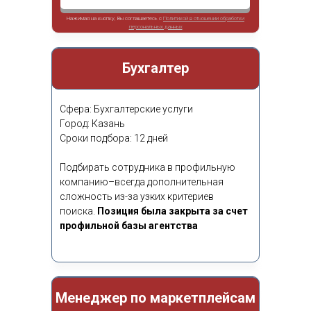
выглядеть процесс найма
Нажимая на кнопку, Вы соглашаетесь с
Политикой в отношении обработки
сотрудника?
персональных данных
Бухгалтер
0 день
Заключен договор
Сфера: Бухгалтерские услуги
Город: Казань
Сроки подбора: 12 дней
1 день
Составлен профиль кандидата
Подбирать сотрудника в профильную
Размещены вакансии
компанию–всегда дополнительная
сложность из-за узких критериев
2 день
поиска.
Позиция была закрыта за счет
профильной базы агентства
Начат холодный поиск подходящих
кандидатов
Первые анкеты от кандидатов
заполнены
3 день
Менеджер по маркетплейсам
Первое наше