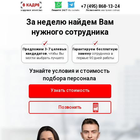
+7 (495) 868-13-24
кадровое агентство
Пишите 24/7
Мы онлайн
Позвоните
нам прямо сейчас
За неделю найдем Вам
нужного сотрудника
Предложим 3-7 целевых
Гарантируем бесплатную
кандидатов
, чтобы Вы
замену
сотрудника в
могли выбрать лучшего
первые 90 дней работы
Узнайте условия и стоимость
подбора персонала
Узнать стоимость
Позвонить