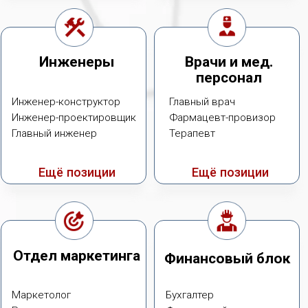
Административный
Помощники
персонал
HR
Помощник руководителя
Юрист
Бизнес-ассистент
Бухгалтер
Офис-менеджер
Ещё позиции
Ещё позиции
Профильные
Базовые позиции
специалисты
Логист
Водитель
Менеджер по закупкам
Слесарь
Менеджер
Кладовщик
Ещё позиции
Ещё позиции