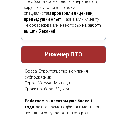
Подобрали косметолога, 2 терапевтов,
хирурга и уролога. По всем
15-90 день
специалистам
проверили лицензии
,
предыдущий опыт
.
Назначили клиенту
Действует гарантия на замену
выбранного кандидата
14 собеседований, из которых
на работу
вышли 5 врачей
Инженер ПТО
Сфера: Строительство, компания-
субподрядчик
Город: Москва, Мытищи
Сроки подбора: 20 дней
Работаем с клиентом уже более 1
года
,
за это время подбирали мастеров,
начальников участка, инженеров.