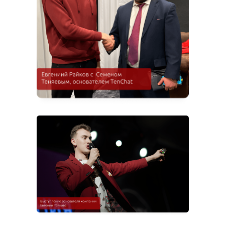
+7 (495) 868-13-24
Позвоните
нам прямо
сейчас
Своя база из 2,4 млн. соискателей
Работаем по всей России
Опыт 2016 года
Узнать стоимость
Пишите 24/7
Мы онлайн
© ООО “В КАДРЕ” , ИНН 9724135009, ОГРН 1237700400629, Сайт
не является публичной офертой и носит информационный
характер. Все материалы данного сайта являются объектами
авторского права (в том числе дизайн). Запрещается
копирование, распространение (в том числе путем
копирования на другие сайты и ресурсы в Интернете) или
любое иное использование информации и объектов без
предварительного согласия правообладателя.