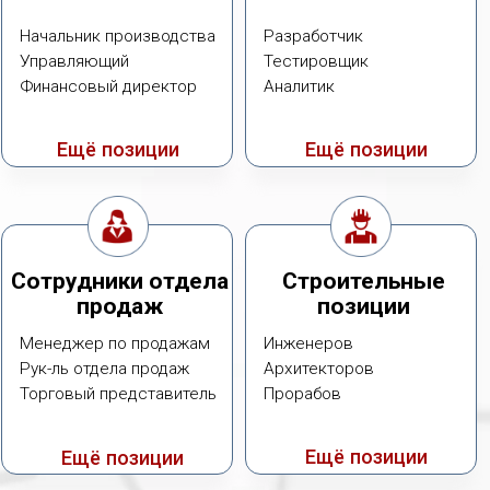
Торговый представитель
Прорабов
Ещё позиции
Ещё позиции
Инженеры
Врачи и мед.
персонал
Инженер-конструктор
Главный врач
Инженер-проектировщик
Фармацевт-провизор
Главный инженер
Терапевт
Ещё позиции
Ещё позиции
Отдел маркетинга
Финансовый блок
Маркетолог
Бухгалтер
Рук- ль отдела маркетинга
Финансовый директор
Менеджер по маркет-
Экономист
плейсам
Ещё позиции
Ещё позиции