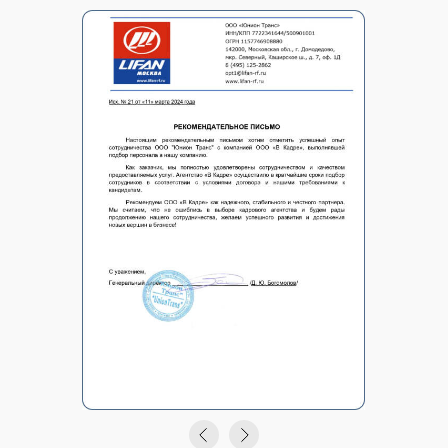
Оставьте заявку
и мы
проконсультируем Вас по
деталям работы
Узнать стоимость