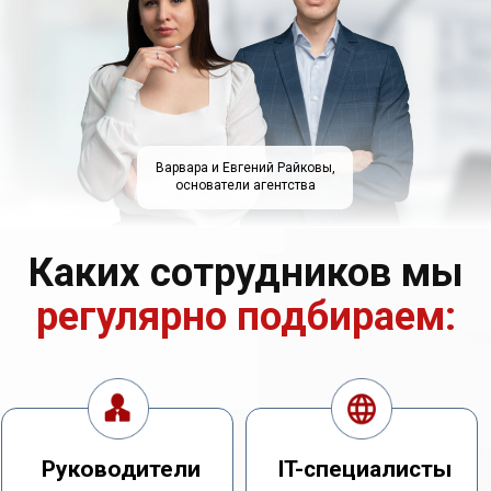
Каких сотрудников мы
регулярно подбираем:
Варвара и Евгений Райковы,
основатели агентства
Руководители
IT-специалисты
Начальник производства
Разработчик
Управляющий
Тестировщик
Финансовый директор
Аналитик
Ещё позиции
Ещё позиции
Сотрудники отдела
Строительные
продаж
позиции
Менеджер по продажам
Инженеров
Рук-ль отдела продаж
Архитекторов