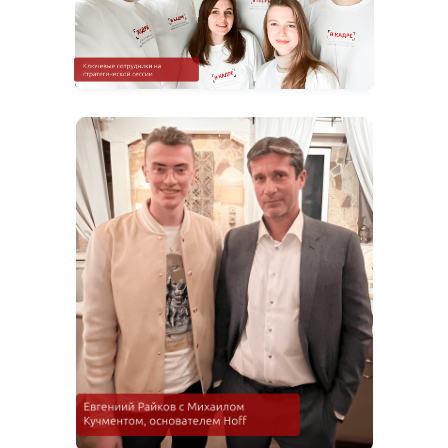
Кроме подбора персонала мы
оказываем следующие услуги:
HR отдел в аренду
HR
Передача частично или полностью
функции подбора персонала
профессиональному HR-агентству
Узнать подробнее
IT-аутстаффинг
Предоставление IT-специалистов на
проектную занятость на 2-12