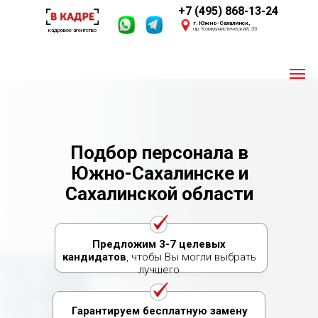
+7 (495) 868-13-24
г. Южно-Сахалинск,
пр. Коммунистический, 33
кадровое агентство
Пишите 24/7
Мы онлайн
Подбор персонала в
Своя база из 2,4 млн. соискателей
Южно-Сахалинске и
Опыт 2016 года
Сахалинской области
Предложим 3-7 целевых
кандидатов
, чтобы Вы могли выбрать
лучшего
Гарантируем бесплатную замену