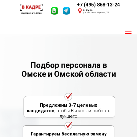
+7 (495) 868-13-24
г. Омск,
ул. Маршала Жукова, 21
кадровое агентство
Пишите 24/7
Мы онлайн
Подбор персонала в
Своя база из 2,4 млн. соискателей
Омске и Омской области
Опыт 2016 года
Предложим 3-7 целевых
кандидатов
, чтобы Вы могли выбрать
лучшего
Гарантируем бесплатную замену