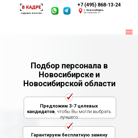
+7 (495) 868-13-24
г. Новосибирск,
пр. Красный, 67
кадровое агентство
Пишите 24/7
Мы онлайн
Подбор персонала в
Своя база из 2,4 млн. соискателей
Новосибирске и
Опыт 2016 года
Новосибирской области
Предложим 3-7 целевых
кандидатов
, чтобы Вы могли выбрать
лучшего
Гарантируем бесплатную замену