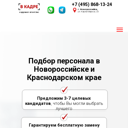
+7 (495) 868-13-24
г. Новороссийск,
ул. Карла Маркса, 23
кадровое агентство
Пишите 24/7
Мы онлайн
Подбор персонала в
Своя база из 2,4 млн. соискателей
Новороссийске и
Опыт 2016 года
Краснодарском крае
Предложим 3-7 целевых
кандидатов
, чтобы Вы могли выбрать
лучшего
Гарантируем бесплатную замену