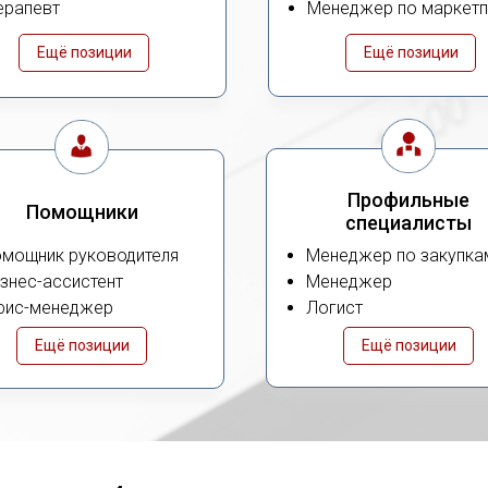
ерапевт
Менеджер по маркет
Ещё позиции
Ещё позиции
Профильные
Помощники
специалисты
мощник руководителя
Менеджер по закупка
знес-ассистент
Менеджер
фис-менеджер
Логист
Ещё позиции
Ещё позиции