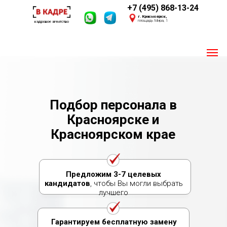
+7 (495) 868-13-24
г. Красноярск,
площадь Мира, 1
кадровое агентство
Пишите 24/7
Мы онлайн
Подбор персонала в
Своя база из 2,4 млн. соискателей
Красноярске и
Опыт 2016 года
Красноярском крае
Предложим 3-7 целевых
кандидатов
, чтобы Вы могли выбрать
лучшего
Гарантируем бесплатную замену