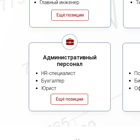
Главный инженер
Т
Ещё позиции
Административный
персонал
HR-специалист
По
Бухгалтер
Би
Юрист
О
Ещё позиции