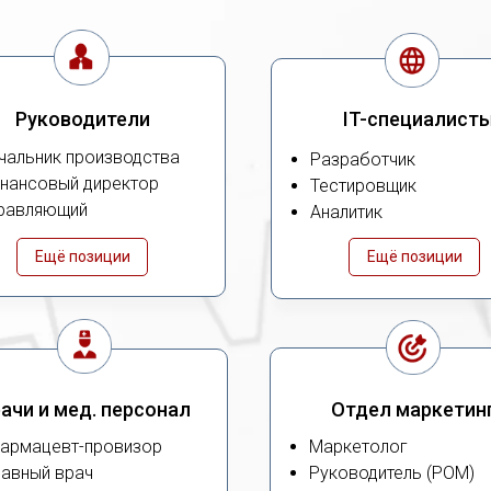
Руководители
IT-специалист
чальник производства
Разработчик
нансовый директор
Тестировщик
равляющий
Аналитик
Ещё позиции
Ещё позиции
ачи и мед. персонал
Отдел маркетин
армацевт-провизор
Маркетолог
лавный врач
Руководитель (РОМ)