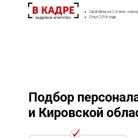
Своя база из 2,4 млн. соиск
Опыт 2016 года
кадровое агентство
Подбор персонала
и Кировской обла