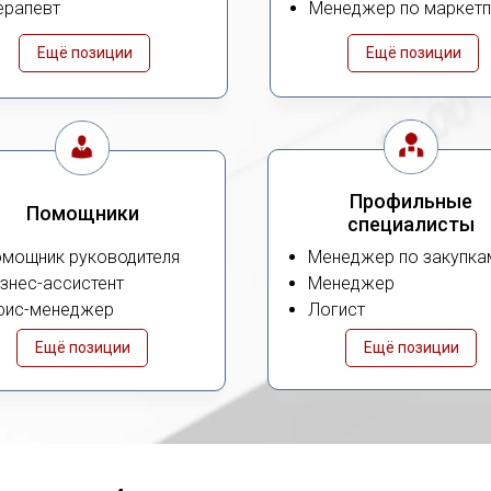
ерапевт
Менеджер по маркет
Ещё позиции
Ещё позиции
Профильные
Помощники
специалисты
мощник руководителя
Менеджер по закупка
знес-ассистент
Менеджер
фис-менеджер
Логист
Ещё позиции
Ещё позиции