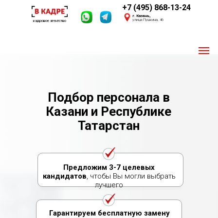
+7 (495) 868-13-24
г. Казань,
улица Пушкина, 46
кадровое агентство
Пишите 24/7
Мы онлайн
Подбор персонала в
Казани и Республике
Своя база из 2,4 млн. соискателей
Опыт 2016 года
Татарстан
Предложим 3-7 целевых
кандидатов
, чтобы Вы могли выбрать
лучшего
Гарантируем бесплатную замену