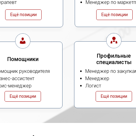
ерапевт
Менеджер по маркет
Ещё позиции
Ещё позиции
Профильные
Помощники
специалисты
мощник руководителя
Менеджер по закупка
знес-ассистент
Менеджер
фис-менеджер
Логист
Ещё позиции
Ещё позиции