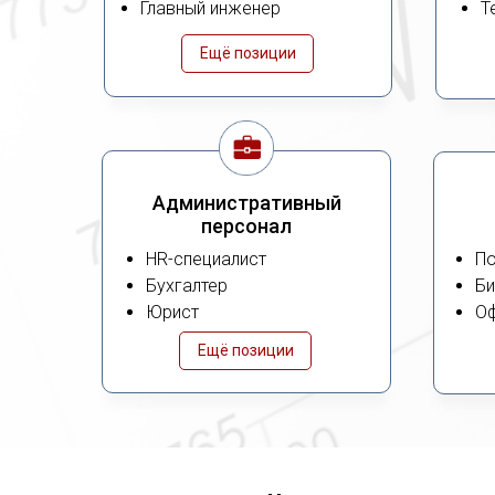
Главный инженер
Т
Ещё позиции
Административный
персонал
HR-специалист
По
Бухгалтер
Би
Юрист
О
Ещё позиции