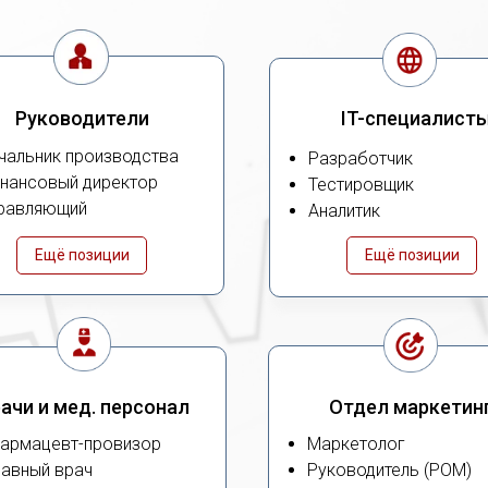
Руководители
IT-специалист
чальник производства
Разработчик
нансовый директор
Тестировщик
равляющий
Аналитик
Ещё позиции
Ещё позиции
ачи и мед. персонал
Отдел маркетин
армацевт-провизор
Маркетолог
лавный врач
Руководитель (РОМ)