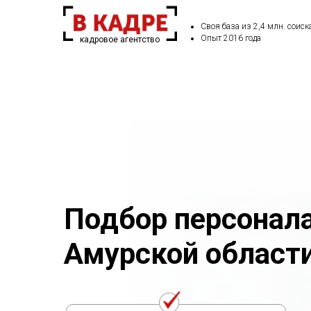
Своя база из 2,4 млн. соиск
Опыт 2016 года
кадровое агентство
Подбор персонала
Амурской област